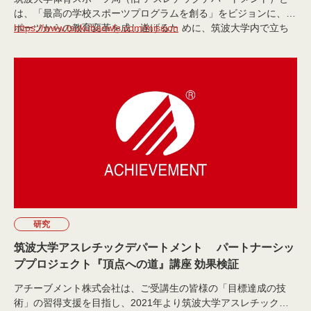
は、「最高の学校スポーツプログラムを創る」をビジョンに、ス
ポーツからの教育変革を成し遂げるた めに、筑波大学内で立ち
https://www.tsukubaowls.com/mission
上げられた組織です。学校が責任を持つスポーツ活動の確立と人
材育成、「学校にスポーツがあることの価値」を最大化する貢献
事業の創造、全国の学校に取り組みを広く共有し新たな学校スポ
ーツを共に創り出す、の3つを基軸とした取り組みで、学校スポ
ーツ教育の変革を目指しています。
研究
筑波大学アスレチックデパートメント パートナーシッ
ププロジェクト『頂点への道』講座 効果検証
アチーブメント株式会社は、ご受講生の皆様の「目標達成の技
術」の習得支援を目指し、2021年より筑波大学アスレチックデ