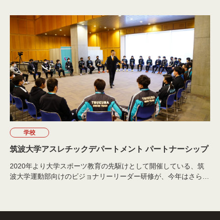
パートメントと『頂点への道』講座シリーズの効果検証を行って
まいりました。2023年は、
ご受講生を対象に
『頂点への道』講
座アチーブメントテクノロジーコース及び『頂点への道』シリー
ズに関するアンケート調査を実施し、
1625名の方に回答いただ
き
ました。
学校
筑波大学アスレチックデパートメント パートナーシップ
2020年より大学スポーツ教育の先駆けとして開催している、筑
波大学運動部向けのビジョナリーリーダー研修が、今年はさらな
るパートナーシッ プ連携を強化して開催されました。全国トッ
プを争う強豪19チームのキャプテン・副キャプテンら60名のリ
ーダーが集い、チームのみならず種目界、ひいては大学スポーツ
そのものの未来を描く2日間の研修となりました。