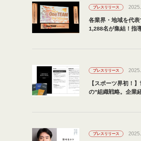
2025.
プレスリリース
各業界・地域を代表
1,288名が集結
催
2025.
プレスリリース
【スポーツ界初！】
の”組織戦略。企業
入した選手向け研修を
2025.
プレスリリース