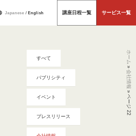
uage
講座日程一覧
サービス一覧
/
Japanese
English
ホーム
すべて
»
会社情報
パブリシティ
»
ページ 22
イベント
プレスリリース
会社情報