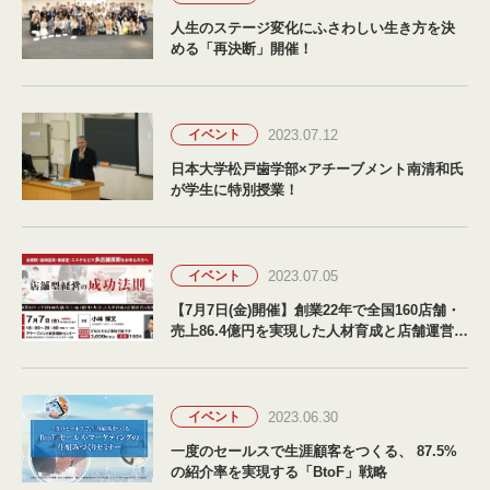
人生のステージ変化にふさわしい生き方を決
める「再決断」開催！
2023.07.12
イベント
日本大学松戸歯学部×アチーブメント南清和氏
が学生に特別授業！
2023.07.05
イベント
【7月7日(金)開催】創業22年で全国160店舗・
売上86.4億円を実現した人材育成と店舗運営の
技術とは「店舗型経営の成功法則」セミナー
開催予定！
2023.06.30
イベント
一度のセールスで生涯顧客をつくる、 87.5%
の紹介率を実現する「BtoF」戦略