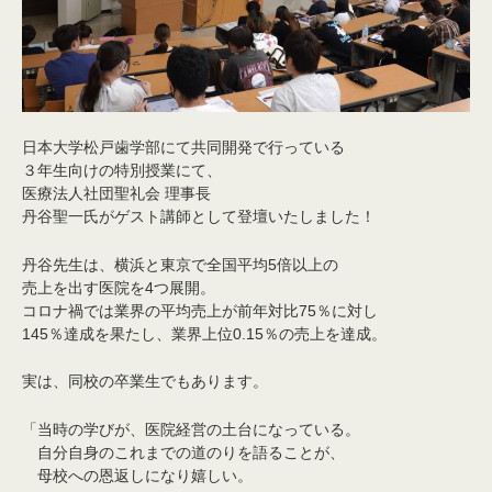
日本大学松戸歯学部にて共同開発で行っている
３年生向けの特別授業にて、
医療法人社団聖礼会 理事長
丹谷聖一氏がゲスト講師として登壇いたしました！
丹谷先生は、横浜と東京で全国平均5倍以上の
売上を出す医院を4つ展開。
コロナ禍では業界の平均売上が前年対比75％に対し
145％達成を果たし、業界上位0.15％の売上を達成。
実は、同校の卒業生でもあります。
「当時の学びが、医院経営の土台になっている。
自分自身のこれまでの道のりを語ることが、
母校への恩返しになり嬉しい。