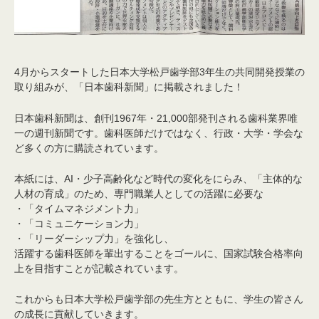
4月からスタートした
日本大学松戸歯学部3年生の共同開発授業
の
取り組みが、
「日本歯科新聞」に掲載されました！
日本歯科新聞は、創刊1967年・21,000部発刊される
歯科業界唯
一の週刊新聞です。
歯科医師だけではなく、
行政・大学・学会な
ど多くの方に購読されています。
本紙には、
AI・少子高齢化など時代の変化をにらみ、
「主体的な
人材の育成」のため、
専門職業人としての活躍に必要な
・「タイムマネジメント力」
・「コミュニケーション力」
・「リーダーシップ力」を強化し、
活躍する歯科医師を輩出することをゴールに、
国家試験合格率向
上を目指す
ことが記載されています。
これからも日本大学松戸歯学部の先生方とともに、
学生の皆さん
の成長に貢献していきます。