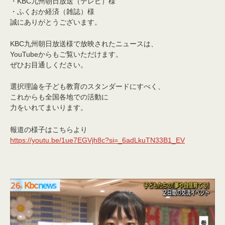
・KBC九州朝日放送（テレビ）様
・ふくおか経済（雑誌）様
誠にありがとうございます。
KBC九州朝日放送様で放映されたニュースは、
YouTubeからもご覧いただけます。
ぜひお目通しください。
選択理論を子ども教育のスタンダードにすべく、
これからも全国各地での活動に
力をいれてまいります。
報道の様子はこちらより
https://youtu.be/1ue7EGVjh8c?si=_6adLkuTN33B1_EV