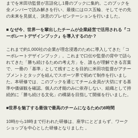
までを米田功監督が言語化し1冊のブックに集約。このブックを
全メンバーで読み解きを行い、最後にはロス五輪、そしてその先
の未来を見据え、決意のプレゼンテーションを行いました。
■ なぜ今、世界一を輩出したチームが企業経営で活用される『コ
ーポレートデザインブック』を導入するのか？
これまで約1,000社の企業が理念浸透のために導入してきた「コ
ーポレートデザインブック」。これまで口伝や監督の背中で語ら
れてきた「勝ち続けるための考え方」を、誰もが理解できる言葉
で、一冊の「基準」として残すことを目的に米田功監督がアチー
ブメントとタッグを組んでスポーツ界で初めて制作を行いまし
た。本研修では、このブックを通じてチーム全員が大切にする基
準や価値観を確認。個人の才能のみに依存しない、組織として持
続的に「勝ち続ける文化」の構築を目指して開催を行いました。
■世界を魅了する最強で最高のチームになるための8時間
10時から18時まで行われた研修は、座学にとどまらず、ワーク
ショップを中心とした研修となりました 。