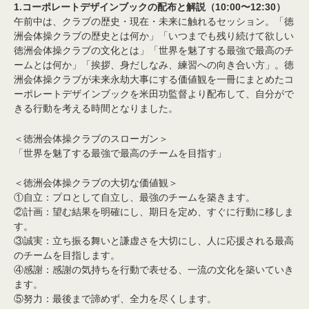
1.コーポレートデザインブックの配布と解説（10:00〜12:30）
午前中は、クラブの歴史・現在・未来に触れるセッション。「徳
洲会体操クラブの歴史とは何か」「いつまでも残り続けて欲しい
徳洲会体操クラブの文化とは」「世界を魅了する最強で最高のチ
ームとは何か」「挨拶、身だしなみ、練習への向き合い方」。徳
洲会体操クラブが未来永劫大事にする価値観を一冊にまとめたコ
ーポレートデザインブックを米田功監督より配布して、自分がで
きる行動を考える時間となりました。
＜徳洲会体操クラブのスローガン＞
「世界を魅了する最強で最高のチームを目指す」
＜徳洲会体操クラブの大切な価値観＞
①自立：プロとして自立し、最強のチームを築きます。
②計画：望む結果を明確にし、期日を定め、すぐに行動に移しま
す。
③誠実：立ち振る舞いと謙虚さを大切にし、人に応援される最高
のチームを目指します。
④感謝：感謝の気持ちを行動で表せる、一流の文化を築いていき
ます。
⑤努力：最後まで諦めず、全力を尽くします。