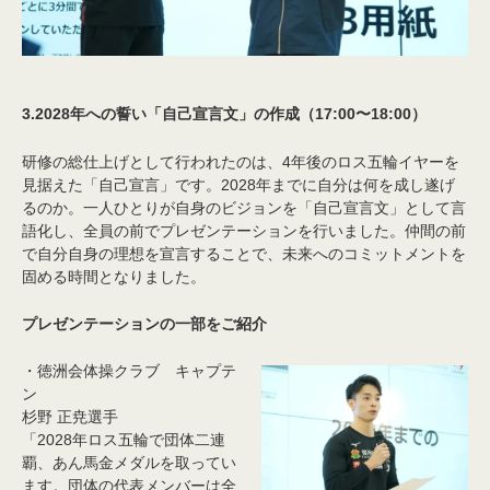
3.2028年への誓い「自己宣言文」の作成（17:00〜18:00）
研修の総仕上げとして行われたのは、4年後のロス五輪イヤーを
見据えた「自己宣言」です。2028年までに自分は何を成し遂げ
るのか。一人ひとりが自身のビジョンを「自己宣言文」として言
語化し、全員の前でプレゼンテーションを行いました。仲間の前
で自分自身の理想を宣言することで、未来へのコミットメントを
固める時間となりました。
プレゼンテーションの一部をご紹介
・徳洲会体操クラブ キャプテ
ン
杉野 正尭選手
「2028年ロス五輪で団体二連
覇、あん馬金メダルを取ってい
ます。団体の代表メンバーは全