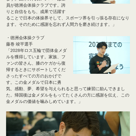
員が徳洲会体操クラブです。誇
りと自信をもち、成果で活躍す
ることで日本の体操界そして、スポーツ界を引っ張る存在になり
ます。そのために感謝を忘れず人間力を磨き続けます。」
・徳洲会体操クラブ
藤巻 竣平選手
「2028年ロス五輪で団体金メダ
ルを獲得しています。家族、フ
ァンの皆さん、膝のケガから復
帰するときにサポートしてくだ
さったすべての方のおかげで
す。この金メダルで日本に勇
気、感動、夢、希望を与えられると思って練習に励んできまし
た。帰国後は金メダルをもってたくさんの方に感謝を伝え、この
金メダルの価値を噛みしめています。」