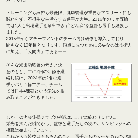
トレーニングも練習も最低限、健康管理が重要なアスリートにも
関わらず、不摂生な生活をする選手が大半。2016年のリオ五輪
では1人も出場選手を輩出できず“どん底”を監督も選手も経験し
ました。
2015年からアチーブメントのチーム向け研修を導入しており、
間もなく10年目となります。頂点に立つために必要なのは技術力
に加え、「人間力」であるーー
そんな米田功監督の考えと決
意のもと、年に2回の研修を継
続し続け、2024年は2名の選
手がパリ五輪世界一、チーム
では日本4連覇という栄光を掴
み取ることができました。
しかし徳洲会体操クラブの挑戦はここでは終わりません。
栄光を掴んだ瞬間から、監督と選手たちの次のオリンピックへの
挑戦は始まっています。
これからも競技はもちろんのこと、選手たちの人生そのものが輝