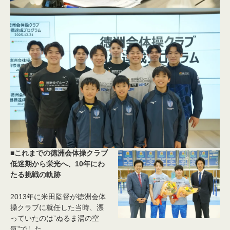
■これまでの徳洲会体操クラブ
低迷期から栄光へ、10年にわ
たる挑戦の軌跡
2013年に米田監督が徳洲会体
操クラブに就任した当時、漂
っていたのは”ぬるま湯の空
気”でした。