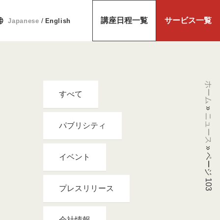
uage
講座日程一覧
サービス一覧
/
Japanese
English
ホーム
すべて
»
ニュース
パブリシティ
»
ページ 103
イベント
プレスリリース
会社情報