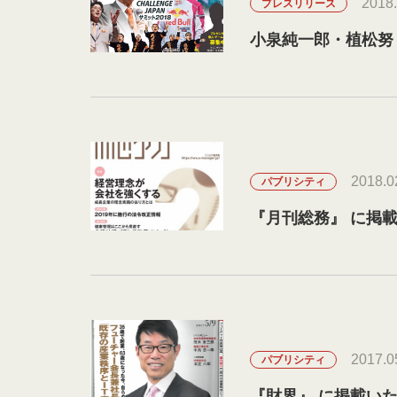
2018.
プレスリリース
小泉純一郎・植松
2018.0
パブリシティ
『月刊総務』 に掲
2017.0
パブリシティ
『財界』 に掲載い